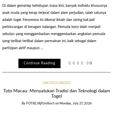
Di dalam gemerlap kehidupan masa kini, banyak individu khususnya
anak muda yang kerap terjerat dalam alam perjudian, salah satunya
adalah togel. Fenomena ini dikenal ilmiah dan sering kali jadi
perbincangan di beragam kalangan. Pemuda lotto telah menjadi
sebutan yang menggambarkan menggambarkan angkatan pemuda
yang terlibat terlibat dalam permainan ini, baik sebagai dalam
partisipan aktif maupun …
Continue Reading
0
UNCATEGORIZED
Toto Macau: Menyatukan Tradisi dan Teknologi dalam
Togel
By
FOT8EJXjf0m8ov5
on
Monday, July 27, 2026