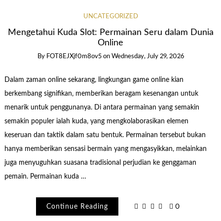
UNCATEGORIZED
Mengetahui Kuda Slot: Permainan Seru dalam Dunia
Online
By
FOT8EJXjf0m8ov5
on
Wednesday, July 29, 2026
Dalam zaman online sekarang, lingkungan game online kian
berkembang signifikan, memberikan beragam kesenangan untuk
menarik untuk penggunanya. Di antara permainan yang semakin
semakin populer ialah kuda, yang mengkolaborasikan elemen
keseruan dan taktik dalam satu bentuk. Permainan tersebut bukan
hanya memberikan sensasi bermain yang mengasyikkan, melainkan
juga menyuguhkan suasana tradisional perjudian ke genggaman
pemain. Permainan kuda …
Continue Reading
0