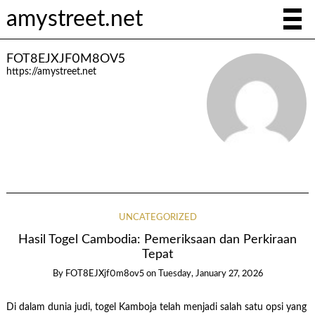
amystreet.net
FOT8EJXJF0M8OV5
https://amystreet.net
UNCATEGORIZED
Hasil Togel Cambodia: Pemeriksaan dan Perkiraan
Tepat
By
FOT8EJXjf0m8ov5
on
Tuesday, January 27, 2026
Di dalam dunia judi, togel Kamboja telah menjadi salah satu opsi yang