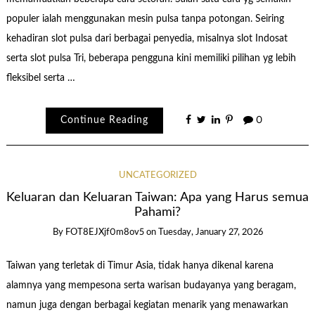
populer ialah menggunakan mesin pulsa tanpa potongan. Seiring
kehadiran slot pulsa dari berbagai penyedia, misalnya slot Indosat
serta slot pulsa Tri, beberapa pengguna kini memiliki pilihan yg lebih
fleksibel serta …
Continue Reading
0
UNCATEGORIZED
Keluaran dan Keluaran Taiwan: Apa yang Harus semua
Pahami?
By
FOT8EJXjf0m8ov5
on
Tuesday, January 27, 2026
Taiwan yang terletak di Timur Asia, tidak hanya dikenal karena
alamnya yang mempesona serta warisan budayanya yang beragam,
namun juga dengan berbagai kegiatan menarik yang menawarkan