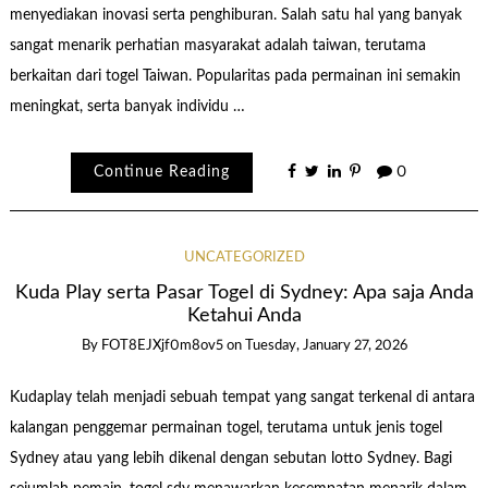
menyediakan inovasi serta penghiburan. Salah satu hal yang banyak
sangat menarik perhatian masyarakat adalah taiwan, terutama
berkaitan dari togel Taiwan. Popularitas pada permainan ini semakin
meningkat, serta banyak individu …
Continue Reading
0
UNCATEGORIZED
Kuda Play serta Pasar Togel di Sydney: Apa saja Anda
Ketahui Anda
By
FOT8EJXjf0m8ov5
on
Tuesday, January 27, 2026
Kudaplay telah menjadi sebuah tempat yang sangat terkenal di antara
kalangan penggemar permainan togel, terutama untuk jenis togel
Sydney atau yang lebih dikenal dengan sebutan lotto Sydney. Bagi