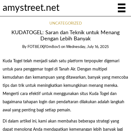
amystreet.net
UNCATEGORIZED
KUDATOGEL: Saran dan Teknik untuk Menang
Dengan Lebih Banyak
By
FOT8EJXjf0m8ov5
on
Wednesday, July 16, 2025
Kuda Togel telah menjadi salah satu platform terpopuler digemari
untuk para penggemar togel di Tanah Air. Dengan multipel
kemudahan dan kemampuan yang ditawarkan, banyak yang mencoba
tips dan trik untuk meningkatkan kemungkinan menang mereka.
Mengerti cara efektif untuk menggunakan situs Kuda Togel dan
bagaimana tahapan login dan pendaftaran dilakukan adalah langkah
awal yang penting bagi setiap pemain.
Di dalam artikel ini, kami akan membahas beberapa strategi yang
dapat menolong Anda mendapatkan kemenangan lebih banyak lagi