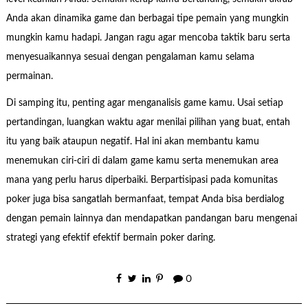
Anda akan dinamika game dan berbagai tipe pemain yang mungkin
mungkin kamu hadapi. Jangan ragu agar mencoba taktik baru serta
menyesuaikannya sesuai dengan pengalaman kamu selama
permainan.
Di samping itu, penting agar menganalisis game kamu. Usai setiap
pertandingan, luangkan waktu agar menilai pilihan yang buat, entah
itu yang baik ataupun negatif. Hal ini akan membantu kamu
menemukan ciri-ciri di dalam game kamu serta menemukan area
mana yang perlu harus diperbaiki. Berpartisipasi pada komunitas
poker juga bisa sangatlah bermanfaat, tempat Anda bisa berdialog
dengan pemain lainnya dan mendapatkan pandangan baru mengenai
strategi yang efektif efektif bermain poker daring.
0