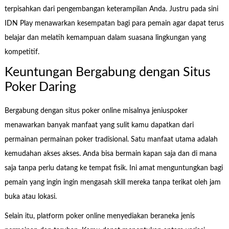
terpisahkan dari pengembangan keterampilan Anda. Justru pada sini
IDN Play menawarkan kesempatan bagi para pemain agar dapat terus
belajar dan melatih kemampuan dalam suasana lingkungan yang
kompetitif.
Keuntungan Bergabung dengan Situs
Poker Daring
Bergabung dengan situs poker online misalnya jeniuspoker
menawarkan banyak manfaat yang sulit kamu dapatkan dari
permainan permainan poker tradisional. Satu manfaat utama adalah
kemudahan akses akses. Anda bisa bermain kapan saja dan di mana
saja tanpa perlu datang ke tempat fisik. Ini amat menguntungkan bagi
pemain yang ingin ingin mengasah skill mereka tanpa terikat oleh jam
buka atau lokasi.
Selain itu, platform poker online menyediakan beraneka jenis