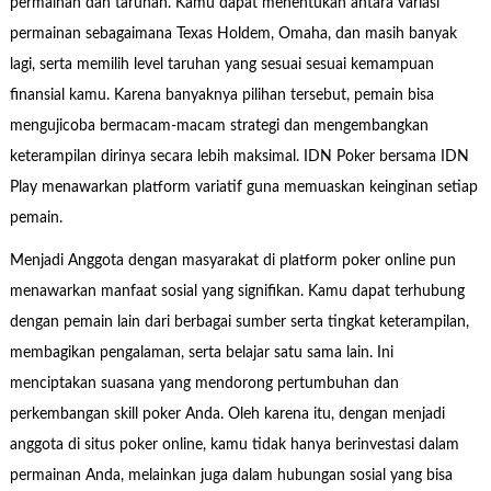
permainan dan taruhan. Kamu dapat menentukan antara variasi
permainan sebagaimana Texas Holdem, Omaha, dan masih banyak
lagi, serta memilih level taruhan yang sesuai sesuai kemampuan
finansial kamu. Karena banyaknya pilihan tersebut, pemain bisa
mengujicoba bermacam-macam strategi dan mengembangkan
keterampilan dirinya secara lebih maksimal. IDN Poker bersama IDN
Play menawarkan platform variatif guna memuaskan keinginan setiap
pemain.
Menjadi Anggota dengan masyarakat di platform poker online pun
menawarkan manfaat sosial yang signifikan. Kamu dapat terhubung
dengan pemain lain dari berbagai sumber serta tingkat keterampilan,
membagikan pengalaman, serta belajar satu sama lain. Ini
menciptakan suasana yang mendorong pertumbuhan dan
perkembangan skill poker Anda. Oleh karena itu, dengan menjadi
anggota di situs poker online, kamu tidak hanya berinvestasi dalam
permainan Anda, melainkan juga dalam hubungan sosial yang bisa