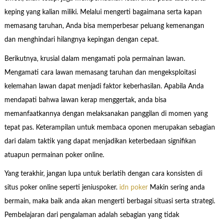
keping yang kalian miliki. Melalui mengerti bagaimana serta kapan
memasang taruhan, Anda bisa memperbesar peluang kemenangan
dan menghindari hilangnya kepingan dengan cepat.
Berikutnya, krusial dalam mengamati pola permainan lawan.
Mengamati cara lawan memasang taruhan dan mengeksploitasi
kelemahan lawan dapat menjadi faktor keberhasilan. Apabila Anda
mendapati bahwa lawan kerap menggertak, anda bisa
memanfaatkannya dengan melaksanakan panggilan di momen yang
tepat pas. Keterampilan untuk membaca oponen merupakan sebagian
dari dalam taktik yang dapat menjadikan keterbedaan signifikan
atuapun permainan poker online.
Yang terakhir, jangan lupa untuk berlatih dengan cara konsisten di
situs poker online seperti jeniuspoker.
idn poker
Makin sering anda
bermain, maka baik anda akan mengerti berbagai situasi serta strategi.
Pembelajaran dari pengalaman adalah sebagian yang tidak