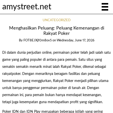
amystreet.net
UNCATEGORIZED
Menghasilkan Peluang: Peluang Kemenangan di
Rakyat Poker
By
FOT8EJXjf0m8ov5
on
Wednesday, June 17, 2026
Di dalam dunia perjudian online, permainan poker telah jadi salah satu
game yang paling populer di antara para pemain. Satu situs yang
semakin semakin menarik minat ialah Rakyat Poker, dikenal sebagai
rakyatpoker. Dengan menariknya beragam fasilitas dan peluang
kemenangan yang menggiurkan, Rakyat Poker menjadi pilihan utama
untuk banya penggemar permainan poker di tanah air. Dengan
permainan ini, para pemain bukan hanya mendapat kesenangan,
tetapi juga kesempatan guna mendapatkan profit yang signifikan.
Poker IDN dan IDN Play merupakan beberapa istilah yang sering