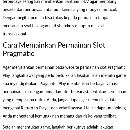
terpercaya sering kali memberikan bantuan 24/7 agar menolong
peserta dari pertanyaan ataupun kendala yang mungkin muncul.
Dengan begitu, pemain bisa fokus kepada permainan tanpa
merisaukan soal halangan dari sisi teknis maupun masalah
transaksional.
Cara Memainkan Permainan Slot
Pragmatic
Agar menjalankan permainan pada website permainan slot Pragmatic
Play, langkah awal yang perlu perlu kalian lakukan ialah memilih game
apa ingin dijalankan. Pragmatic Play memberikan berbagai variasi
permainan slot dengan tema dan fitur bervariasi. Tentukan permainan
yang mempesona untuk Anda, jangan lupa agar memeriksa data
mengenai Return to Player dan volatilitasnya. Hal ini dapat menolong
Anda mengetahui kemungkinan menang dan risiko yang terlibat.
Setelah menentukan game, langkah berikutnya adalah lakukan