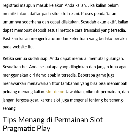
registrasi maupun masuk ke akun Anda kalian. Jika kalian belum
memiliki akun, daftar pada situs slot resmi. Proses pendaftaran
umumnya sederhana dan cepat dilakukan. Sesudah akun aktif, kalian
dapat membuat deposit sesuai metode cara transaksi yang tersedia.
Pastikan kalian mengerti aturan dan ketentuan yang berlaku berlaku
pada website itu.
Ketika semua sudah siap, Anda dapat memulai memutar gulungan.
Sesuaikan bet Anda sesuai apa yang diinginkan dan jangan lupa agar
menggunakan ciri demo apabila tersedia. Beberapa game juga
menawarkan menawarkan fitur tambahan yang bisa bisa menambah
peluang menang kalian.
slot demo
Jawabkan, nikmati permainan, dan
jangan tergesa-gesa, karena slot juga mengenai tentang bersenang-
senang.
Tips Menang di Permainan Slot
Pragmatic Play