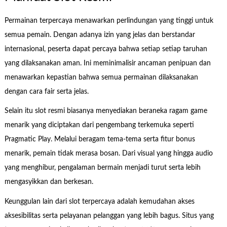
Permainan terpercaya menawarkan perlindungan yang tinggi untuk
semua pemain. Dengan adanya izin yang jelas dan berstandar
internasional, peserta dapat percaya bahwa setiap setiap taruhan
yang dilaksanakan aman. Ini meminimalisir ancaman penipuan dan
menawarkan kepastian bahwa semua permainan dilaksanakan
dengan cara fair serta jelas.
Selain itu slot resmi biasanya menyediakan beraneka ragam game
menarik yang diciptakan dari pengembang terkemuka seperti
Pragmatic Play. Melalui beragam tema-tema serta fitur bonus
menarik, pemain tidak merasa bosan. Dari visual yang hingga audio
yang menghibur, pengalaman bermain menjadi turut serta lebih
mengasyikkan dan berkesan.
Keunggulan lain dari slot terpercaya adalah kemudahan akses
aksesibilitas serta pelayanan pelanggan yang lebih bagus. Situs yang