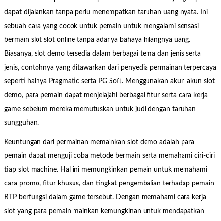
dapat dijalankan tanpa perlu menempatkan taruhan uang nyata. Ini
sebuah cara yang cocok untuk pemain untuk mengalami sensasi
bermain slot slot online tanpa adanya bahaya hilangnya uang.
Biasanya, slot demo tersedia dalam berbagai tema dan jenis serta
jenis, contohnya yang ditawarkan dari penyedia permainan terpercaya
seperti halnya Pragmatic serta PG Soft. Menggunakan akun akun slot
demo, para pemain dapat menjelajahi berbagai fitur serta cara kerja
game sebelum mereka memutuskan untuk judi dengan taruhan
sungguhan.
Keuntungan dari permainan memainkan slot demo adalah para
pemain dapat menguji coba metode bermain serta memahami ciri-ciri
tiap slot machine. Hal ini memungkinkan pemain untuk memahami
cara promo, fitur khusus, dan tingkat pengembalian terhadap pemain
RTP berfungsi dalam game tersebut. Dengan memahami cara kerja
slot yang para pemain mainkan kemungkinan untuk mendapatkan