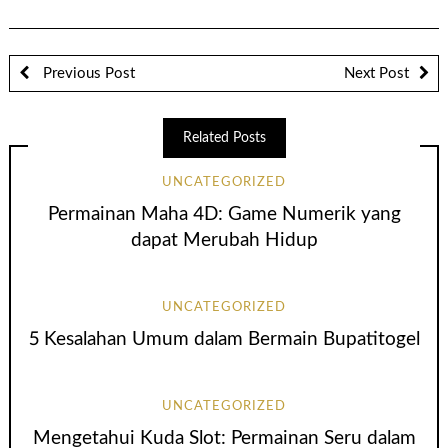
Previous Post
Next Post
Related Posts
UNCATEGORIZED
Permainan Maha 4D: Game Numerik yang
dapat Merubah Hidup
UNCATEGORIZED
5 Kesalahan Umum dalam Bermain Bupatitogel
UNCATEGORIZED
Mengetahui Kuda Slot: Permainan Seru dalam