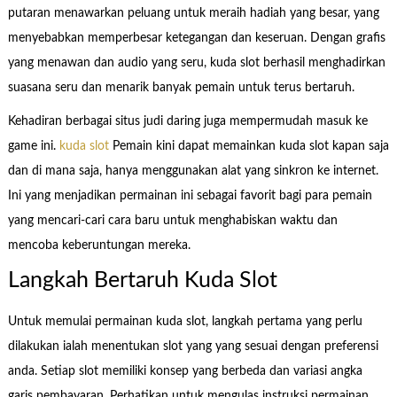
putaran menawarkan peluang untuk meraih hadiah yang besar, yang
menyebabkan memperbesar ketegangan dan keseruan. Dengan grafis
yang menawan dan audio yang seru, kuda slot berhasil menghadirkan
suasana seru dan menarik banyak pemain untuk terus bertaruh.
Kehadiran berbagai situs judi daring juga mempermudah masuk ke
game ini.
kuda slot
Pemain kini dapat memainkan kuda slot kapan saja
dan di mana saja, hanya menggunakan alat yang sinkron ke internet.
Ini yang menjadikan permainan ini sebagai favorit bagi para pemain
yang mencari-cari cara baru untuk menghabiskan waktu dan
mencoba keberuntungan mereka.
Langkah Bertaruh Kuda Slot
Untuk memulai permainan kuda slot, langkah pertama yang perlu
dilakukan ialah menentukan slot yang yang sesuai dengan preferensi
anda. Setiap slot memiliki konsep yang berbeda dan variasi angka
garis pembayaran. Perhatikan untuk mengulas instruksi permainan