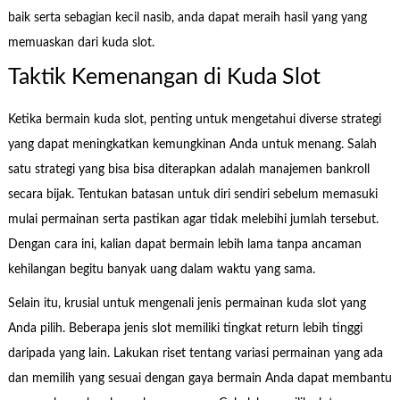
baik serta sebagian kecil nasib, anda dapat meraih hasil yang yang
memuaskan dari kuda slot.
Taktik Kemenangan di Kuda Slot
Ketika bermain kuda slot, penting untuk mengetahui diverse strategi
yang dapat meningkatkan kemungkinan Anda untuk menang. Salah
satu strategi yang bisa bisa diterapkan adalah manajemen bankroll
secara bijak. Tentukan batasan untuk diri sendiri sebelum memasuki
mulai permainan serta pastikan agar tidak melebihi jumlah tersebut.
Dengan cara ini, kalian dapat bermain lebih lama tanpa ancaman
kehilangan begitu banyak uang dalam waktu yang sama.
Selain itu, krusial untuk mengenali jenis permainan kuda slot yang
Anda pilih. Beberapa jenis slot memiliki tingkat return lebih tinggi
daripada yang lain. Lakukan riset tentang variasi permainan yang ada
dan memilih yang sesuai dengan gaya bermain Anda dapat membantu