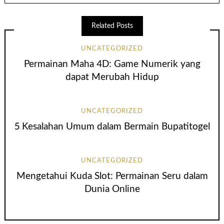
Related Posts
UNCATEGORIZED
Permainan Maha 4D: Game Numerik yang
dapat Merubah Hidup
UNCATEGORIZED
5 Kesalahan Umum dalam Bermain Bupatitogel
UNCATEGORIZED
Mengetahui Kuda Slot: Permainan Seru dalam
Dunia Online