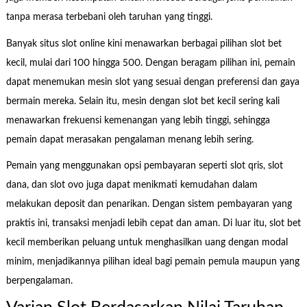
tanpa merasa terbebani oleh taruhan yang tinggi.
Banyak situs slot online kini menawarkan berbagai pilihan slot bet
kecil, mulai dari 100 hingga 500. Dengan beragam pilihan ini, pemain
dapat menemukan mesin slot yang sesuai dengan preferensi dan gaya
bermain mereka. Selain itu, mesin dengan slot bet kecil sering kali
menawarkan frekuensi kemenangan yang lebih tinggi, sehingga
pemain dapat merasakan pengalaman menang lebih sering.
Pemain yang menggunakan opsi pembayaran seperti slot qris, slot
dana, dan slot ovo juga dapat menikmati kemudahan dalam
melakukan deposit dan penarikan. Dengan sistem pembayaran yang
praktis ini, transaksi menjadi lebih cepat dan aman. Di luar itu, slot bet
kecil memberikan peluang untuk menghasilkan uang dengan modal
minim, menjadikannya pilihan ideal bagi pemain pemula maupun yang
berpengalaman.