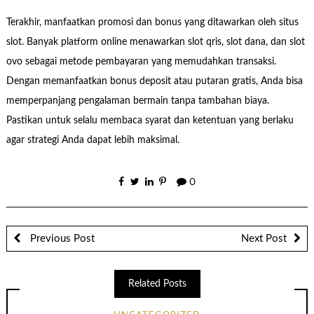
Terakhir, manfaatkan promosi dan bonus yang ditawarkan oleh situs
slot. Banyak platform online menawarkan slot qris, slot dana, dan slot
ovo sebagai metode pembayaran yang memudahkan transaksi.
Dengan memanfaatkan bonus deposit atau putaran gratis, Anda bisa
memperpanjang pengalaman bermain tanpa tambahan biaya.
Pastikan untuk selalu membaca syarat dan ketentuan yang berlaku
agar strategi Anda dapat lebih maksimal.
0
Previous Post
Next Post
Related Posts