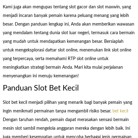
Kami juga akan mengupas tentang slot gacor dan slot maxwin, yang
menjadi incaran banyak pemain karena peluang menang yang lebih
besar. Dengan panduan lengkap ini, Anda akan memberikan wawasan
yang mendalam tentang dunia slot luar negeri, termasuk cara bermain
yang mudah untuk mendapatkan kemenangan besar. Bersiaplah
untuk mengeksplorasi daftar slot online, menemukan link slot online
yang terpercaya, serta memahami RTP slot online untuk
meningkatkan strategi bermain Anda. Mari kita mulai perjalanan
menyenangkan ini menuju kemenangan!
Panduan Slot Bet Kecil
Slot bet kecil menjadi pilihan yang menarik bagi banyak pemain yang
ingin menikmati permainan tanpa mengambil risiko besar.
bet kecil
Dengan taruhan rendah, pemain dapat merasakan sensasi bermain
mesin slot sambil mengelola anggaran mereka dengan lebih baik. Ini
juga memberi kesempatan untuk mencoba berbagai jenis permainan