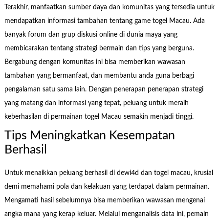
Terakhir, manfaatkan sumber daya dan komunitas yang tersedia untuk
mendapatkan informasi tambahan tentang game togel Macau. Ada
banyak forum dan grup diskusi online di dunia maya yang
membicarakan tentang strategi bermain dan tips yang berguna.
Bergabung dengan komunitas ini bisa memberikan wawasan
tambahan yang bermanfaat, dan membantu anda guna berbagi
pengalaman satu sama lain. Dengan penerapan penerapan strategi
yang matang dan informasi yang tepat, peluang untuk meraih
keberhasilan di permainan togel Macau semakin menjadi tinggi.
Tips Meningkatkan Kesempatan
Berhasil
Untuk menaikkan peluang berhasil di dewi4d dan togel macau, krusial
demi memahami pola dan kelakuan yang terdapat dalam permainan.
Mengamati hasil sebelumnya bisa memberikan wawasan mengenai
angka mana yang kerap keluar. Melalui menganalisis data ini, pemain