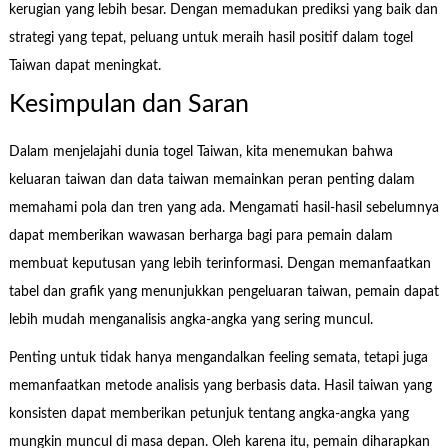
kerugian yang lebih besar. Dengan memadukan prediksi yang baik dan
strategi yang tepat, peluang untuk meraih hasil positif dalam togel
Taiwan dapat meningkat.
Kesimpulan dan Saran
Dalam menjelajahi dunia togel Taiwan, kita menemukan bahwa
keluaran taiwan dan data taiwan memainkan peran penting dalam
memahami pola dan tren yang ada. Mengamati hasil-hasil sebelumnya
dapat memberikan wawasan berharga bagi para pemain dalam
membuat keputusan yang lebih terinformasi. Dengan memanfaatkan
tabel dan grafik yang menunjukkan pengeluaran taiwan, pemain dapat
lebih mudah menganalisis angka-angka yang sering muncul.
Penting untuk tidak hanya mengandalkan feeling semata, tetapi juga
memanfaatkan metode analisis yang berbasis data. Hasil taiwan yang
konsisten dapat memberikan petunjuk tentang angka-angka yang
mungkin muncul di masa depan. Oleh karena itu, pemain diharapkan