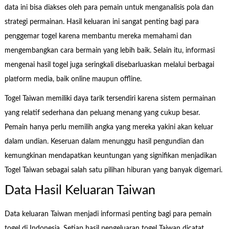
data ini bisa diakses oleh para pemain untuk menganalisis pola dan
strategi permainan. Hasil keluaran ini sangat penting bagi para
penggemar togel karena membantu mereka memahami dan
mengembangkan cara bermain yang lebih baik. Selain itu, informasi
mengenai hasil togel juga seringkali disebarluaskan melalui berbagai
platform media, baik online maupun offline.
Togel Taiwan memiliki daya tarik tersendiri karena sistem permainan
yang relatif sederhana dan peluang menang yang cukup besar.
Pemain hanya perlu memilih angka yang mereka yakini akan keluar
dalam undian. Keseruan dalam menunggu hasil pengundian dan
kemungkinan mendapatkan keuntungan yang signifikan menjadikan
Togel Taiwan sebagai salah satu pilihan hiburan yang banyak digemari.
Data Hasil Keluaran Taiwan
Data keluaran Taiwan menjadi informasi penting bagi para pemain
togel di Indonesia. Setiap hasil pengeluaran togel Taiwan dicatat