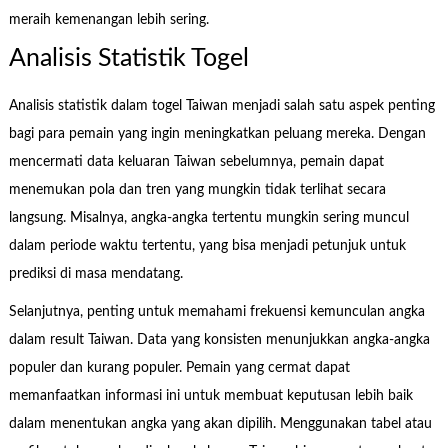
meraih kemenangan lebih sering.
Analisis Statistik Togel
Analisis statistik dalam togel Taiwan menjadi salah satu aspek penting
bagi para pemain yang ingin meningkatkan peluang mereka. Dengan
mencermati data keluaran Taiwan sebelumnya, pemain dapat
menemukan pola dan tren yang mungkin tidak terlihat secara
langsung. Misalnya, angka-angka tertentu mungkin sering muncul
dalam periode waktu tertentu, yang bisa menjadi petunjuk untuk
prediksi di masa mendatang.
Selanjutnya, penting untuk memahami frekuensi kemunculan angka
dalam result Taiwan. Data yang konsisten menunjukkan angka-angka
populer dan kurang populer. Pemain yang cermat dapat
memanfaatkan informasi ini untuk membuat keputusan lebih baik
dalam menentukan angka yang akan dipilih. Menggunakan tabel atau