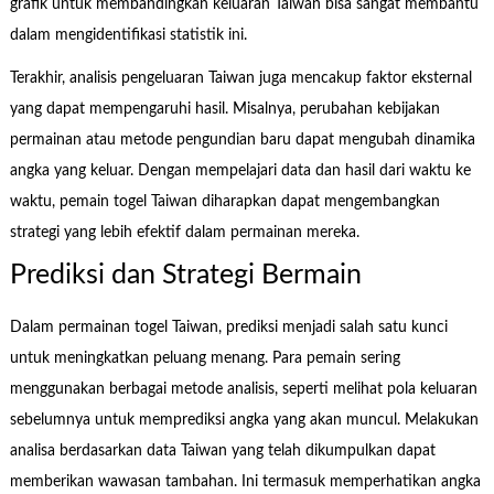
grafik untuk membandingkan keluaran Taiwan bisa sangat membantu
dalam mengidentifikasi statistik ini.
Terakhir, analisis pengeluaran Taiwan juga mencakup faktor eksternal
yang dapat mempengaruhi hasil. Misalnya, perubahan kebijakan
permainan atau metode pengundian baru dapat mengubah dinamika
angka yang keluar. Dengan mempelajari data dan hasil dari waktu ke
waktu, pemain togel Taiwan diharapkan dapat mengembangkan
strategi yang lebih efektif dalam permainan mereka.
Prediksi dan Strategi Bermain
Dalam permainan togel Taiwan, prediksi menjadi salah satu kunci
untuk meningkatkan peluang menang. Para pemain sering
menggunakan berbagai metode analisis, seperti melihat pola keluaran
sebelumnya untuk memprediksi angka yang akan muncul. Melakukan
analisa berdasarkan data Taiwan yang telah dikumpulkan dapat
memberikan wawasan tambahan. Ini termasuk memperhatikan angka