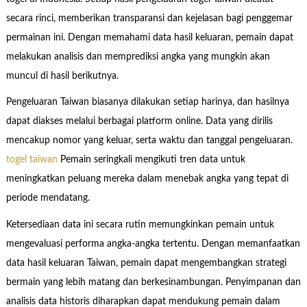
secara rinci, memberikan transparansi dan kejelasan bagi penggemar
permainan ini. Dengan memahami data hasil keluaran, pemain dapat
melakukan analisis dan memprediksi angka yang mungkin akan
muncul di hasil berikutnya.
Pengeluaran Taiwan biasanya dilakukan setiap harinya, dan hasilnya
dapat diakses melalui berbagai platform online. Data yang dirilis
mencakup nomor yang keluar, serta waktu dan tanggal pengeluaran.
togel taiwan
Pemain seringkali mengikuti tren data untuk
meningkatkan peluang mereka dalam menebak angka yang tepat di
periode mendatang.
Ketersediaan data ini secara rutin memungkinkan pemain untuk
mengevaluasi performa angka-angka tertentu. Dengan memanfaatkan
data hasil keluaran Taiwan, pemain dapat mengembangkan strategi
bermain yang lebih matang dan berkesinambungan. Penyimpanan dan
analisis data historis diharapkan dapat mendukung pemain dalam