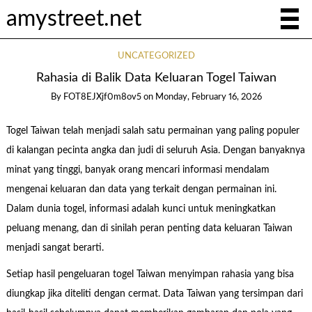
amystreet.net
UNCATEGORIZED
Rahasia di Balik Data Keluaran Togel Taiwan
By
FOT8EJXjf0m8ov5
on
Monday, February 16, 2026
Togel Taiwan telah menjadi salah satu permainan yang paling populer
di kalangan pecinta angka dan judi di seluruh Asia. Dengan banyaknya
minat yang tinggi, banyak orang mencari informasi mendalam
mengenai keluaran dan data yang terkait dengan permainan ini.
Dalam dunia togel, informasi adalah kunci untuk meningkatkan
peluang menang, dan di sinilah peran penting data keluaran Taiwan
menjadi sangat berarti.
Setiap hasil pengeluaran togel Taiwan menyimpan rahasia yang bisa
diungkap jika diteliti dengan cermat. Data Taiwan yang tersimpan dari